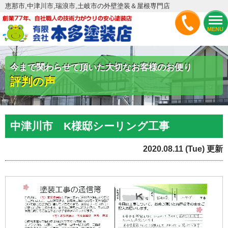
恵那市,中津川市,瑞浪市,土岐市の外壁塗装＆屋根専門店
MENU
今まで関わらせて頂いた大切なお客様のお便り
評判の声
中津川市 K様邸シーリング工事
2020.08.11 (Tue) 更新