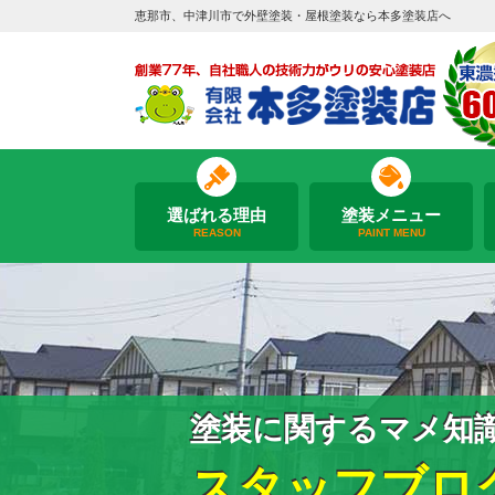
恵那市、中津川市で外壁塗装・屋根塗装なら本多塗装店へ
選ばれる理由
塗装メニュー
REASON
PAINT MENU
塗装に関するマメ知
スタッフブロ