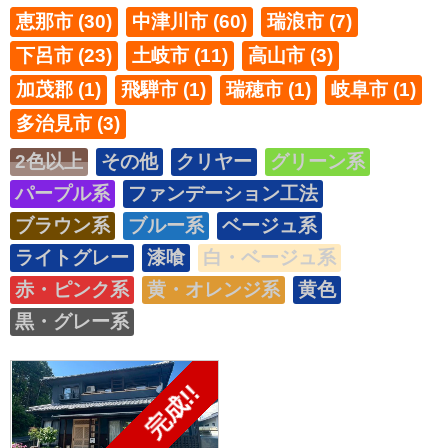
恵那市 (30)
中津川市 (60)
瑞浪市 (7)
下呂市 (23)
土岐市 (11)
高山市 (3)
加茂郡 (1)
飛騨市 (1)
瑞穂市 (1)
岐阜市 (1)
多治見市 (3)
2色以上
その他
クリヤー
グリーン系
パープル系
ファンデーション工法
ブラウン系
ブルー系
ベージュ系
ライトグレー
漆喰
白・ベージュ系
赤・ピンク系
黄・オレンジ系
黄色
黒・グレー系
完成!!