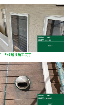
ﾝｸﾞ ｻｯｼ廻り施工完了