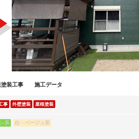
根塗装工事 施工データ
工事
外壁塗装
屋根塗装
ン系
白・ベージュ系