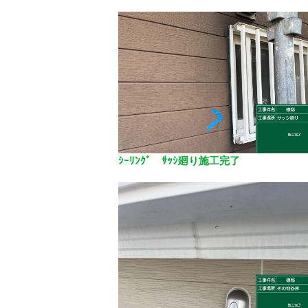
ｼｰﾘﾝｸﾞ ｻｯｼ廻り施工完了