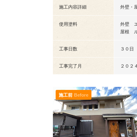
施工内容詳細
外壁・
使用塗料
外壁 
屋根 ル
工事日数
３０日
工事完了月
２０２
施工前
Before