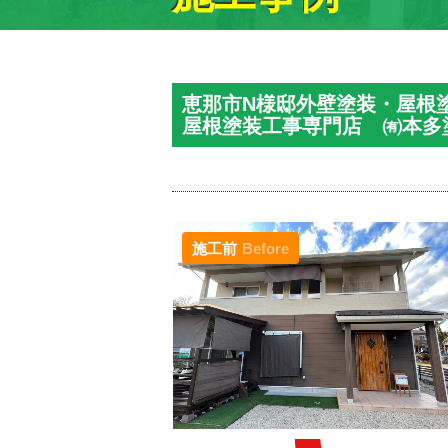
恵那市N様邸外壁塗装・屋根
屋根塗装工事専門店 ㈲本多
施工前
Before