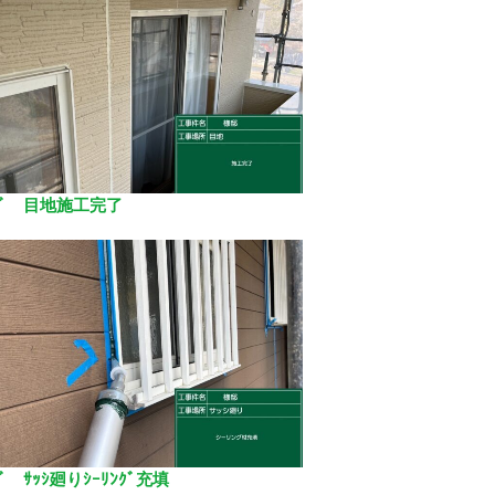
ﾝｸﾞ 目地施工完了
ｸﾞ ｻｯｼ廻りｼｰﾘﾝｸﾞ充填