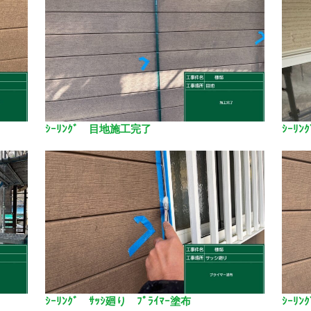
ｼｰﾘﾝｸﾞ 目地施工完了
ｼｰﾘ
ｼｰﾘﾝｸﾞ ｻｯｼ廻り ﾌﾟﾗｲﾏｰ塗布
ｼｰﾘﾝ