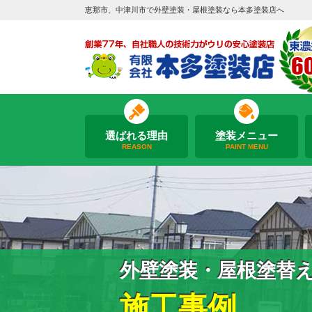
恵那市、中津川市で外壁塗装・屋根塗装なら本多塗装店へ
選ばれる理由
塗装メニュー
REASON
PAINT MENU
外壁塗装・屋根塗替
施工事例