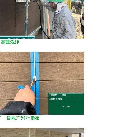
 高圧洗浄
ｸﾞ 目地ﾌﾟﾗｲﾏｰ塗布