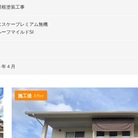
屋根塗装工事
エスケープレミアム無機
ーフマイルドSI
４年４月
施工後
After