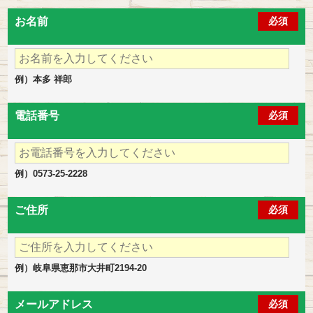
お名前
必須
例）本多 祥郎
電話番号
必須
例）0573-25-2228
ご住所
必須
例）岐阜県恵那市大井町2194-20
メールアドレス
必須