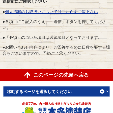
送信前にご確認ください
ィ
ー
●
個人情報のお取扱いについてはこちらをご覧下さい
ル
●各項目にご記入のうえ、「送信」ボタンを押してくださ
ド
い。
は
空
●「必須」のついた項目は必須項目となっております。
の
●お問い合わせ内容により、ご回答するのに日数を要する場
ま
合もございますので、予めご了承ください。
ま
に
し
このページの先頭へ戻る
て
く
だ
さ
い。