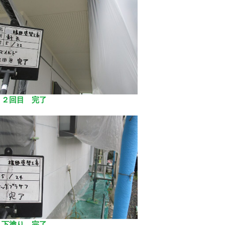
 ２回目 完了
 下塗り 完了