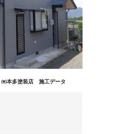
 ㈲本多塗装店 施工データ