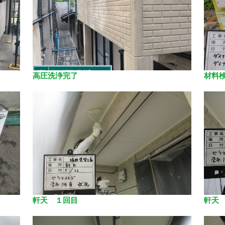
高圧洗浄完了
材料
軒天 １回目
軒天