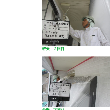
軒天 ２回目
外壁 下塗り