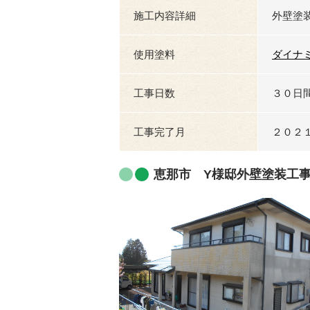
施工内容詳細
外壁塗
使用塗料
ダイナ
工事日数
３０日
工事完了月
２０２
恵那市 Y様邸外壁塗装工