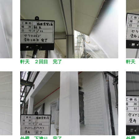
軒天 ２回目 完了
軒天
外壁 下塗り 完了
外壁