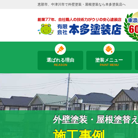
恵那市、中津川市で外壁塗装・屋根塗装なら本多塗装店へ
選ばれる理由
塗装メニュー
REASON
PAINT MENU
外壁塗装・屋根塗替
施工事例