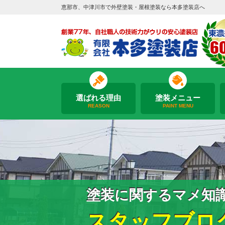
恵那市、中津川市で外壁塗装・屋根塗装なら本多塗装店へ
選ばれる理由
塗装メニュー
REASON
PAINT MENU
塗装に関するマメ知
スタッフブロ