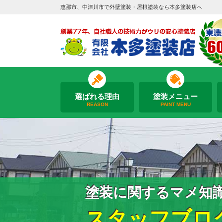
恵那市、中津川市で外壁塗装・屋根塗装なら本多塗装店へ
選ばれる理由
塗装メニュー
REASON
PAINT MENU
塗装に関するマメ知
スタッフブロ