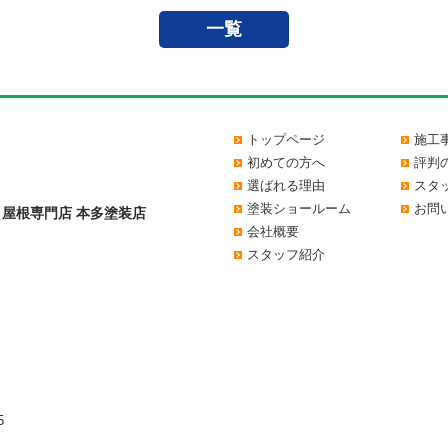
一覧
トップページ
施工
初めての方へ
評判
選ばれる理由
スタ
塗装ショールーム
お問
＆屋根専門店 本多塗装店
会社概要
スタッフ紹介
5