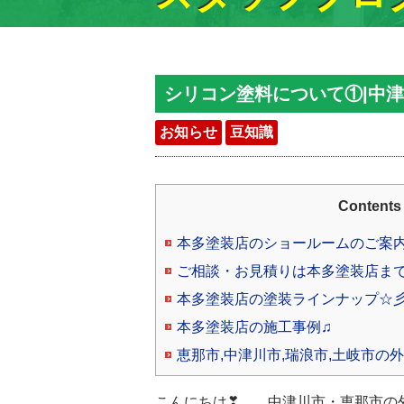
シリコン塗料について①|中
お知らせ
豆知識
Contents
本多塗装店のショールームのご案
ご相談・お見積りは本多塗装店ま
本多塗装店の塗装ラインナップ☆
本多塗装店の施工事例♫
恵那市,中津川市,瑞浪市,土岐市の
こんにちは❣ 中津川市・恵那市の