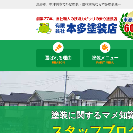
恵那市、中津川市で外壁塗装・屋根塗装なら本多塗装店へ
選ばれる理由
塗装メニュー
REASON
PAINT MENU
塗装に関するマメ知
スタッフブロ