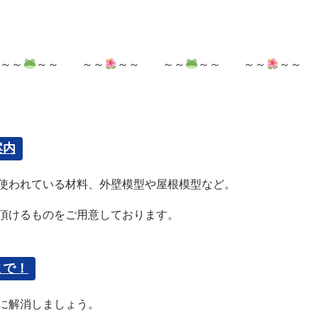
～～
～～ ～～
～～ ～～
～～ ～～
～～
案内
に使われている材料、外壁模型や屋根模型など。
頂けるものをご用意しております。
まで！
に解消しましょう。