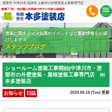
恵那市,中津川市,瑞浪市,土岐市の外壁塗装＆屋根専門店
MENU
塗装に関するマメ知識やイベントなど最新情報をお届
けします！
スタッフブログ
ショールーム塗装工事開始|中津川市・恵
那市の外壁塗装・屋根塗装工事専門店 ㈲
本多塗装店
2020.06.16 (Tue) 更新
お知らせ
日誌