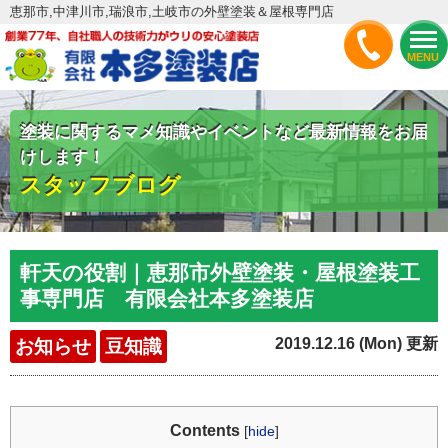
恵那市,中津川市,瑞浪市,土岐市の外壁塗装＆屋根専門店
MENU
塗装に関するマメ知識やイベントなど最新情報をお届
けします！
スタッフブログ
軒天の役割｜恵那市外壁塗装・屋根塗装工
事専門店 有限会社本多塗装店
2019.12.16 (Mon) 更新
お知らせ
豆知識
Contents
[
hide
]